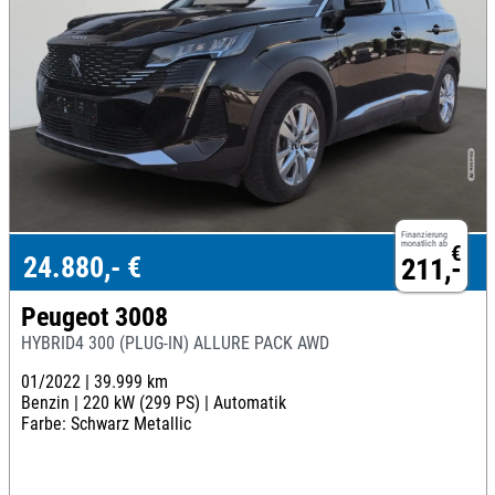
Finanzierung
monatlich ab
€
24.880,- €
211,-
Peugeot 3008
HYBRID4 300 (PLUG-IN) ALLURE PACK AWD
01/2022 |
39.999 km
Benzin |
220 kW (299 PS) |
Automatik
Farbe: Schwarz Metallic