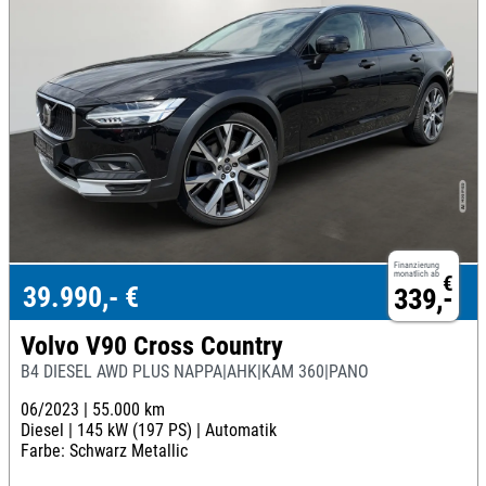
Finanzierung
monatlich ab
€
39.990,- €
339,-
Volvo V90 Cross Country
B4 DIESEL AWD PLUS NAPPA|AHK|KAM 360|PANO
06/2023 |
55.000 km
Diesel |
145 kW (197 PS) |
Automatik
Farbe: Schwarz Metallic