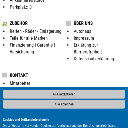
Ankauf Ihres Autos
Parkplatz: 0
ZUBEHÖR
ÜBER UNS
Reifen - Räder - Einlagerung
Autohaus
Teile für alle Marken
Impressum
Finanzierung | Garantie |
Erklärung zur
Versicherung
Barrierefreiheit
Datenschutzerklärung
KONTAKT
Mitarbeiter
Anfahrt
Alle akzeptieren
Kontaktformular
Alle ablehnen
ALLE MARKEN BEI UNS IM AUTOHANDEL:
Cookies und Drittanbieterdienste
Als Autohändler bieten wir Ihnen in unserem Automarkt
Diese Webseite verwendet Cookies zur Verbesserung des Benutzungserlebnisses.
Gebrauchtwagen, Jahreswagen und Neuwagen folgender