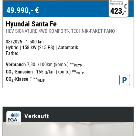
Finanzierung
monatlich ab
€
49.990,- €
423,-
Hyundai Santa Fe
HEV SIGNATURE 4WD KOMFORT-, TECHNIK-PAKET PANO
08/2025 |
1.500 km
Hybrid |
158 kW (215 PS) |
Automatik
Farbe:
Verbrauch
7,30 l/100km (komb.)
**
WLTP
CO
-Emission
165 g/km (komb.)
**
2
WLTP
P
CO
-Klasse
F
**
2
WLTP
Verkauft